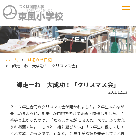
サイトマップ
説明会のご案内
はるかぜ日記
学校案内
校長あいさつ
教育方針
学校案内
ホーム
はるかぜ日記
師走ーわ 大成功！「クリスマス会」
学校評価
建学の精神
入学のご案内
保護者の会
つくば国際大学東風小学校の教育
在校生専用
2027年度入学試験
師走ーわ 大成功！「クリスマス会」
合格者（入学予定者）専用
納付金について
2021.12.13
学校見学のお申込み
資料請求
２・５年生合同のクリスマス会が開かれました。２年生みんなが
楽しめるように，５年生が内容を考えて企画・開催しました。 １
番盛り上がったのは，「だるまさんが ころんだ」です。ふりかえ
りの場面では，「もっと一緒に遊びたい」「５年生が優しくして
くれて嬉しかったです。」など， ２年生が感想を発表してくれま