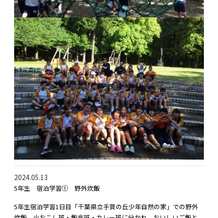
2024.05.13
5年生 宿泊学習① 野外炊飯
5年生宿泊学習1日目「千葉県立手賀の丘少年自然の家」での野外
炊飯。火おこし班・飯盒班・カレー班に分かれ、おいしいご飯と