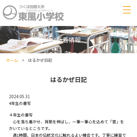
サイトマップ
説明会のご案内
新着情報
学校案内
校長あいさつ
教育方針
学校案内
ホーム
はるかぜ日記
学校評価
建学の精神
入学のご案内
保護者の会
つくば国際大学東風小学校の教育
はるかぜ日記
在校生専用
2027年度入学試験
合格者（入学予定者）専用
納付金について
2024.05.31
学校見学のお申込み
4年生の書写
資料請求
４年生の書写
心を落ち着かせ、背筋を伸ばし、一筆一筆心を込めて「雲」を
かいているところです。
週1時間、日本の伝統文化に触れるよい機会です。丁寧に練習で